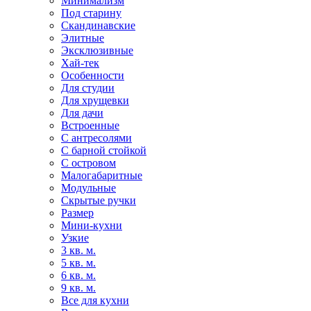
Минимализм
Под старину
Скандинавские
Элитные
Эксклюзивные
Хай-тек
Особенности
Для студии
Для хрущевки
Для дачи
Встроенные
С антресолями
С барной стойкой
С островом
Малогабаритные
Модульные
Скрытые ручки
Размер
Мини-кухни
Узкие
3 кв. м.
5 кв. м.
6 кв. м.
9 кв. м.
Все для кухни