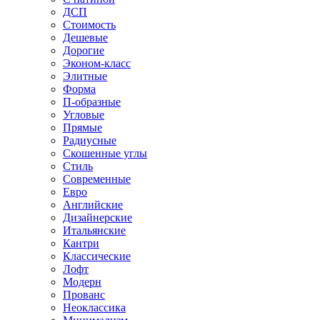
ДСП
Стоимость
Дешевые
Дорогие
Эконом-класс
Элитные
Форма
П-образные
Угловые
Прямые
Радиусные
Скошенные углы
Стиль
Современные
Евро
Английские
Дизайнерские
Итальянские
Кантри
Классические
Лофт
Модерн
Прованс
Неоклассика