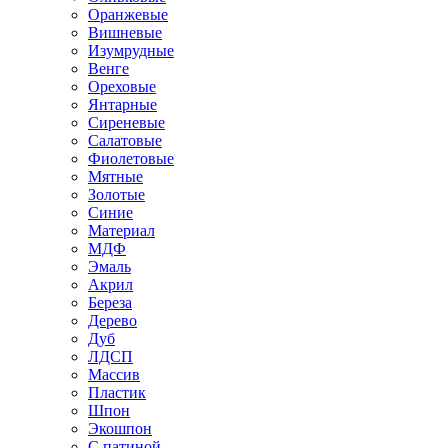
Оранжевые
Вишневые
Изумрудные
Венге
Ореховые
Янтарные
Сиреневые
Салатовые
Фиолетовые
Мятные
Золотые
Синие
Материал
МДФ
Эмаль
Акрил
Береза
Дерево
Дуб
ЛДСП
Массив
Пластик
Шпон
Экошпон
С патиной