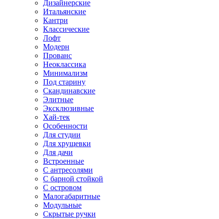
Дизайнерские
Итальянские
Кантри
Классические
Лофт
Модерн
Прованс
Неоклассика
Минимализм
Под старину
Скандинавские
Элитные
Эксклюзивные
Хай-тек
Особенности
Для студии
Для хрущевки
Для дачи
Встроенные
С антресолями
С барной стойкой
С островом
Малогабаритные
Модульные
Скрытые ручки