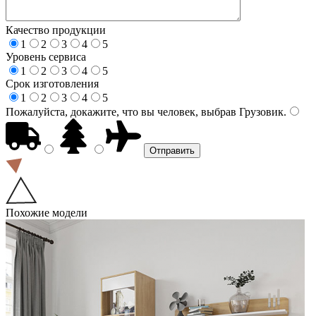
Качество продукции
1
2
3
4
5
Уровень сервиса
1
2
3
4
5
Срок изготовления
1
2
3
4
5
Пожалуйста, докажите, что вы человек, выбрав
Грузовик
.
Похожие модели