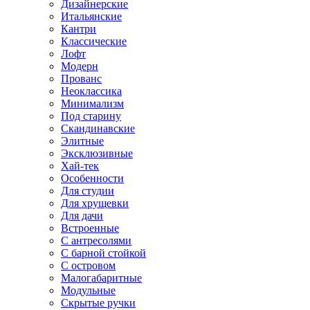
Дизайнерские
Итальянские
Кантри
Классические
Лофт
Модерн
Прованс
Неоклассика
Минимализм
Под старину
Скандинавские
Элитные
Эксклюзивные
Хай-тек
Особенности
Для студии
Для хрущевки
Для дачи
Встроенные
С антресолями
С барной стойкой
С островом
Малогабаритные
Модульные
Скрытые ручки