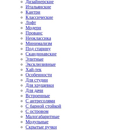
Дизайнерские
Итальянские
Кантри
Классические
Лофт
Модерн
Прованс
Неоклассика
Минимализм
Под старину
Скандинавские
Элитные
Эксклюзивные
Хай-тек
Особенности
Для студии
Для хрущевки
Для дачи
Встроенные
С антресолями
С барной стойкой
С островом
Малогабаритные
Модульные
Скрытые ручки