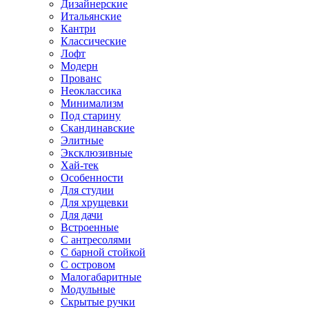
Дизайнерские
Итальянские
Кантри
Классические
Лофт
Модерн
Прованс
Неоклассика
Минимализм
Под старину
Скандинавские
Элитные
Эксклюзивные
Хай-тек
Особенности
Для студии
Для хрущевки
Для дачи
Встроенные
С антресолями
С барной стойкой
С островом
Малогабаритные
Модульные
Скрытые ручки