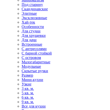
Минимализм
Под старину
Скандинавские
Элитные
Эксклюзивные
Хай-тек
Особенности
Для студии
Для хрущевки
Для дачи
Встроенные
С антресолями
С барной стойкой
С островом
Малогабаритные
Модульные
Скрытые ручки
Размер
Мини-кухни
Узкие
3 кв. м.
5 кв. м.
6 кв. м.
9 кв. м.
Все для кухни