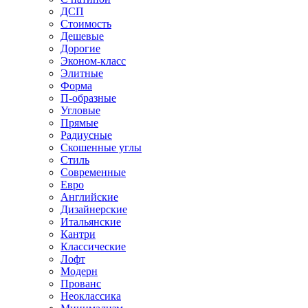
ДСП
Стоимость
Дешевые
Дорогие
Эконом-класс
Элитные
Форма
П-образные
Угловые
Прямые
Радиусные
Скошенные углы
Стиль
Современные
Евро
Английские
Дизайнерские
Итальянские
Кантри
Классические
Лофт
Модерн
Прованс
Неоклассика