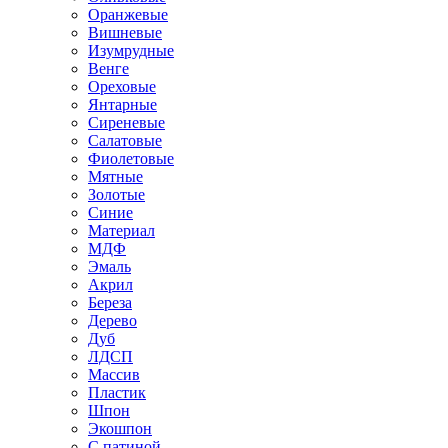
Оранжевые
Вишневые
Изумрудные
Венге
Ореховые
Янтарные
Сиреневые
Салатовые
Фиолетовые
Мятные
Золотые
Синие
Материал
МДФ
Эмаль
Акрил
Береза
Дерево
Дуб
ЛДСП
Массив
Пластик
Шпон
Экошпон
С патиной