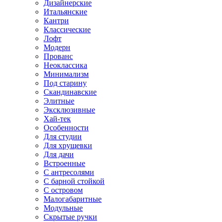
Дизайнерские
Итальянские
Кантри
Классические
Лофт
Модерн
Прованс
Неоклассика
Минимализм
Под старину
Скандинавские
Элитные
Эксклюзивные
Хай-тек
Особенности
Для студии
Для хрущевки
Для дачи
Встроенные
С антресолями
С барной стойкой
С островом
Малогабаритные
Модульные
Скрытые ручки