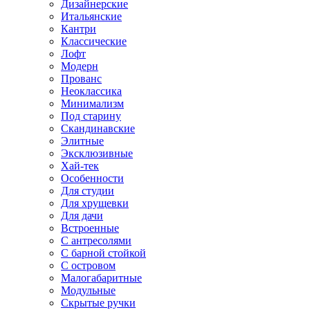
Дизайнерские
Итальянские
Кантри
Классические
Лофт
Модерн
Прованс
Неоклассика
Минимализм
Под старину
Скандинавские
Элитные
Эксклюзивные
Хай-тек
Особенности
Для студии
Для хрущевки
Для дачи
Встроенные
С антресолями
С барной стойкой
С островом
Малогабаритные
Модульные
Скрытые ручки