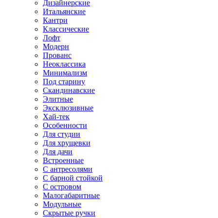
Дизайнерские
Итальянские
Кантри
Классические
Лофт
Модерн
Прованс
Неоклассика
Минимализм
Под старину
Скандинавские
Элитные
Эксклюзивные
Хай-тек
Особенности
Для студии
Для хрущевки
Для дачи
Встроенные
С антресолями
С барной стойкой
С островом
Малогабаритные
Модульные
Скрытые ручки