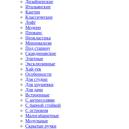
Дизайнерские
Итальянские
Кантри
Классические
Лофт
Модерн
Прованс
Неоклассика
Минимализм
Под старину
Скандинавские
Элитные
Эксклюзивные
Хай-тек
Особенности
Для студии
Для хрущевки
Для дачи
Встроенные
С антресолями
С барной стойкой
С островом
Малогабаритные
Модульные
Скрытые ручки