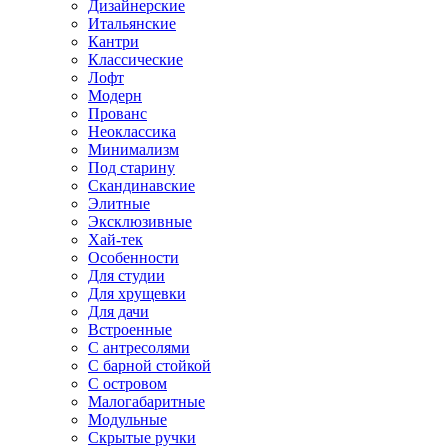
Дизайнерские
Итальянские
Кантри
Классические
Лофт
Модерн
Прованс
Неоклассика
Минимализм
Под старину
Скандинавские
Элитные
Эксклюзивные
Хай-тек
Особенности
Для студии
Для хрущевки
Для дачи
Встроенные
С антресолями
С барной стойкой
С островом
Малогабаритные
Модульные
Скрытые ручки