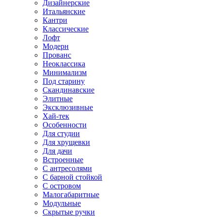
Дизайнерские
Итальянские
Кантри
Классические
Лофт
Модерн
Прованс
Неоклассика
Минимализм
Под старину
Скандинавские
Элитные
Эксклюзивные
Хай-тек
Особенности
Для студии
Для хрущевки
Для дачи
Встроенные
С антресолями
С барной стойкой
С островом
Малогабаритные
Модульные
Скрытые ручки