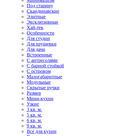
Минимализм
Под старину
Скандинавские
Элитные
Эксклюзивные
Хай-тек
Особенности
Для студии
Для хрущевки
Для дачи
Встроенные
С антресолями
С барной стойкой
С островом
Малогабаритные
Модульные
Скрытые ручки
Размер
Мини-кухни
Узкие
3 кв. м.
5 кв. м.
6 кв. м.
9 кв. м.
Все для кухни