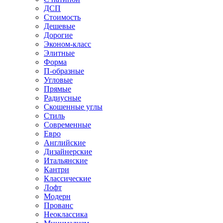
ДСП
Стоимость
Дешевые
Дорогие
Эконом-класс
Элитные
Форма
П-образные
Угловые
Прямые
Радиусные
Скошенные углы
Стиль
Современные
Евро
Английские
Дизайнерские
Итальянские
Кантри
Классические
Лофт
Модерн
Прованс
Неоклассика