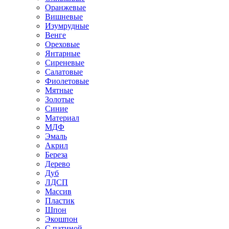
Оранжевые
Вишневые
Изумрудные
Венге
Ореховые
Янтарные
Сиреневые
Салатовые
Фиолетовые
Мятные
Золотые
Синие
Материал
МДФ
Эмаль
Акрил
Береза
Дерево
Дуб
ЛДСП
Массив
Пластик
Шпон
Экошпон
С патиной