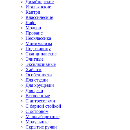
Дизайнерские
Итальянские
Кантри
Классические
Лофт
Модерн
Прованс
Неоклассика
Минимализм
Под старину
Скандинавские
Элитные
Эксклюзивные
Хай-тек
Особенности
Для студии
Для хрущевки
Для дачи
Встроенные
С антресолями
С барной стойкой
С островом
Малогабаритные
Модульные
Скрытые ручки