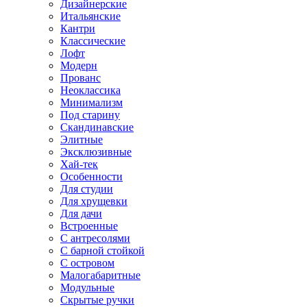
Дизайнерские
Итальянские
Кантри
Классические
Лофт
Модерн
Прованс
Неоклассика
Минимализм
Под старину
Скандинавские
Элитные
Эксклюзивные
Хай-тек
Особенности
Для студии
Для хрущевки
Для дачи
Встроенные
С антресолями
С барной стойкой
С островом
Малогабаритные
Модульные
Скрытые ручки