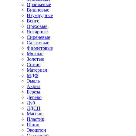
Оранжевые
Вишневые
Изумрудные
Венге
Ореховые
Янтарные
Сиреневые
Салатовые
Фиолетовые
Мятные
Золотые
Синие
Материал
МДФ
Эмаль
Акрил
Береза
Дерево
Дуб
ЛДСП
Массив
Пластик
Шпон
Экошпон
С патиной