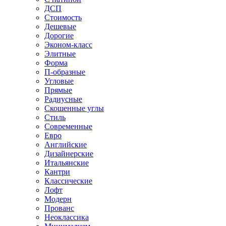
ДСП
Стоимость
Дешевые
Дорогие
Эконом-класс
Элитные
Форма
П-образные
Угловые
Прямые
Радиусные
Скошенные углы
Стиль
Современные
Евро
Английские
Дизайнерские
Итальянские
Кантри
Классические
Лофт
Модерн
Прованс
Неоклассика