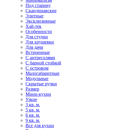
Минимализм
Под старину
Скандинавские
Элитные
Эксклюзивные
Хай-тек
Особенности
Для студии
Для хрущевки
Для дачи
Встроенные
С антресолями
С барной стойкой
С островом
Малогабаритные
Модульные
Скрытые ручки
Размер
Мини-кухни
Узкие
3 кв. м.
5 кв. м.
6 кв. м.
9 кв. м.
Все для кухни