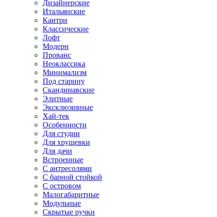
Дизайнерские
Итальянские
Кантри
Классические
Лофт
Модерн
Прованс
Неоклассика
Минимализм
Под старину
Скандинавские
Элитные
Эксклюзивные
Хай-тек
Особенности
Для студии
Для хрущевки
Для дачи
Встроенные
С антресолями
С барной стойкой
С островом
Малогабаритные
Модульные
Скрытые ручки