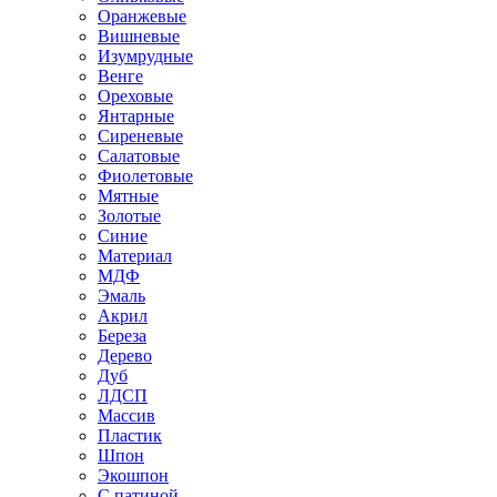
Оранжевые
Вишневые
Изумрудные
Венге
Ореховые
Янтарные
Сиреневые
Салатовые
Фиолетовые
Мятные
Золотые
Синие
Материал
МДФ
Эмаль
Акрил
Береза
Дерево
Дуб
ЛДСП
Массив
Пластик
Шпон
Экошпон
С патиной