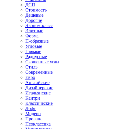
ДСП
Стоимость
Дешевые
Дорогие
Эконом-класс
Элитные
Форма
П-образные
Угловые
Прямые
Радиусные
Скошенные углы
Стиль
Современные
Евро
Английские
Дизайнерские
Итальянские
Кантри
Классические
Лофт
Модерн
Прованс
Неоклассика