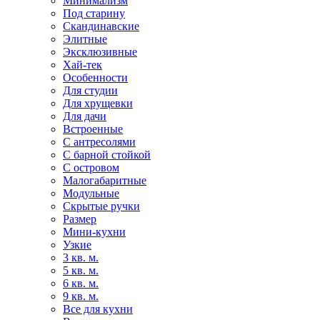
Минимализм
Под старину
Скандинавские
Элитные
Эксклюзивные
Хай-тек
Особенности
Для студии
Для хрущевки
Для дачи
Встроенные
С антресолями
С барной стойкой
С островом
Малогабаритные
Модульные
Скрытые ручки
Размер
Мини-кухни
Узкие
3 кв. м.
5 кв. м.
6 кв. м.
9 кв. м.
Все для кухни