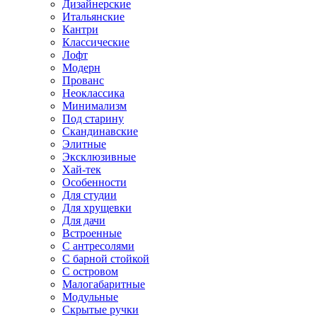
Дизайнерские
Итальянские
Кантри
Классические
Лофт
Модерн
Прованс
Неоклассика
Минимализм
Под старину
Скандинавские
Элитные
Эксклюзивные
Хай-тек
Особенности
Для студии
Для хрущевки
Для дачи
Встроенные
С антресолями
С барной стойкой
С островом
Малогабаритные
Модульные
Скрытые ручки