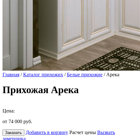
Главная
/
Каталог прихожих
/
Белые прихожие
/ Арека
Прихожая Арека
Цена:
от 74 000
руб.
Добавить в корзину
Расчет цены
Вызвать
Заказать
замерщика