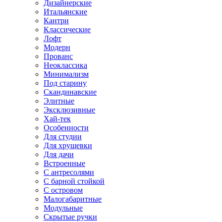
Дизайнерские
Итальянские
Кантри
Классические
Лофт
Модерн
Прованс
Неоклассика
Минимализм
Под старину
Скандинавские
Элитные
Эксклюзивные
Хай-тек
Особенности
Для студии
Для хрущевки
Для дачи
Встроенные
С антресолями
С барной стойкой
С островом
Малогабаритные
Модульные
Скрытые ручки