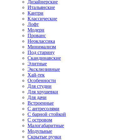
Дизайнерские
Итальянские
Кантри
Классические
Лофт
Модерн
Прованс
Неоклассика
Минимализм
Под старину
Скандинавские
Элитные
Эксклюзивные
Хай-тек
Особенности
Для студии
Для хрущевки
Для дачи
Встроенные
С антресолями
С барной стойкой
С островом
Малогабаритные
Модульные
Скрытые ручки