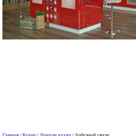
Главная
/
Кухни
/
Дорогие кухни
/ Арбузный смузи