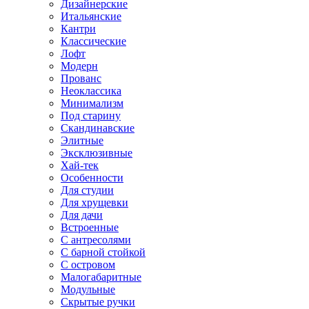
Дизайнерские
Итальянские
Кантри
Классические
Лофт
Модерн
Прованс
Неоклассика
Минимализм
Под старину
Скандинавские
Элитные
Эксклюзивные
Хай-тек
Особенности
Для студии
Для хрущевки
Для дачи
Встроенные
С антресолями
С барной стойкой
С островом
Малогабаритные
Модульные
Скрытые ручки