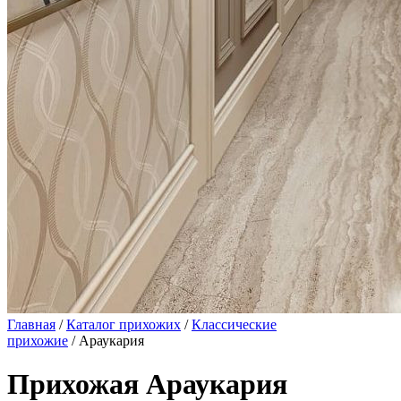
Главная
/
Каталог прихожих
/
Классические
прихожие
/ Араукария
Прихожая Араукария