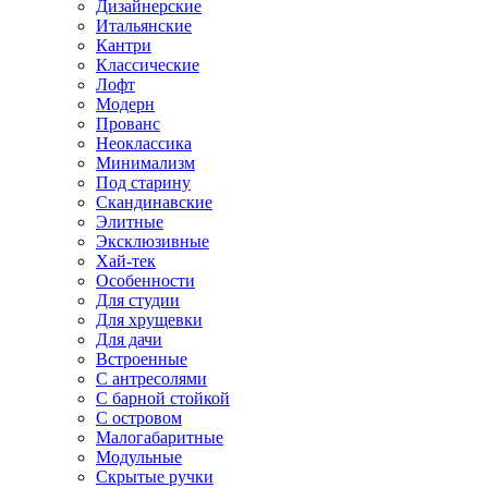
Дизайнерские
Итальянские
Кантри
Классические
Лофт
Модерн
Прованс
Неоклассика
Минимализм
Под старину
Скандинавские
Элитные
Эксклюзивные
Хай-тек
Особенности
Для студии
Для хрущевки
Для дачи
Встроенные
С антресолями
С барной стойкой
С островом
Малогабаритные
Модульные
Скрытые ручки