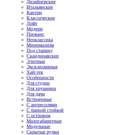
Дизайнерские
Итальянские
Кантри
Классические
Лофт
Модерн
Прованс
Неоклассика
Минимализм
Под старину
Скандинавские
Элитные
Эксклюзивные
Хай-тек
Особенности
Для студии
Для хрущевки
Для дачи
Встроенные
С антресолями
С барной стойкой
С островом
Малогабаритные
Модульные
Скрытые ручки