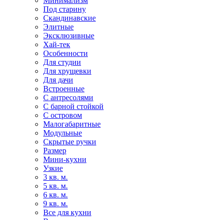
Минимализм
Под старину
Скандинавские
Элитные
Эксклюзивные
Хай-тек
Особенности
Для студии
Для хрущевки
Для дачи
Встроенные
С антресолями
С барной стойкой
С островом
Малогабаритные
Модульные
Скрытые ручки
Размер
Мини-кухни
Узкие
3 кв. м.
5 кв. м.
6 кв. м.
9 кв. м.
Все для кухни