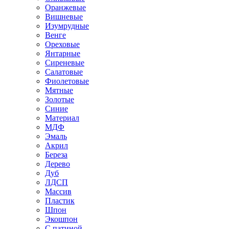
Оранжевые
Вишневые
Изумрудные
Венге
Ореховые
Янтарные
Сиреневые
Салатовые
Фиолетовые
Мятные
Золотые
Синие
Материал
МДФ
Эмаль
Акрил
Береза
Дерево
Дуб
ЛДСП
Массив
Пластик
Шпон
Экошпон
С патиной