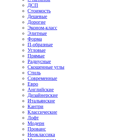
ДСП
Стоимость
Дешевые
Дорогие
Эконом-класс
Элитные
Форма
П-образные
Угловые
Прямые
Радиусные
Скошенные углы
Стиль
Современные
Евро
Английские
Дизайнерские
Итальянские
Кантри
Классические
Лофт
Модерн
Прованс
Неоклассика