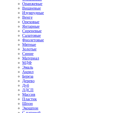
Оранжевые
Вишневые
Изумрудные
Венге
Ореховые
Янтарные
Сиреневые
Салатовые
Фиолетовые
Мятные
Золотые
Синие
Материал
МДФ
Эмаль
Акрил
Береза
Дерево
Дуб
ЛДСП
Массив
Пластик
Шпон
Экошпон
С патиной