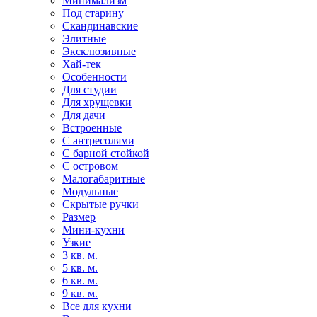
Минимализм
Под старину
Скандинавские
Элитные
Эксклюзивные
Хай-тек
Особенности
Для студии
Для хрущевки
Для дачи
Встроенные
С антресолями
С барной стойкой
С островом
Малогабаритные
Модульные
Скрытые ручки
Размер
Мини-кухни
Узкие
3 кв. м.
5 кв. м.
6 кв. м.
9 кв. м.
Все для кухни