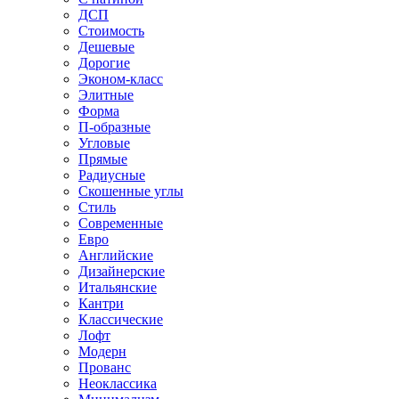
ДСП
Стоимость
Дешевые
Дорогие
Эконом-класс
Элитные
Форма
П-образные
Угловые
Прямые
Радиусные
Скошенные углы
Стиль
Современные
Евро
Английские
Дизайнерские
Итальянские
Кантри
Классические
Лофт
Модерн
Прованс
Неоклассика