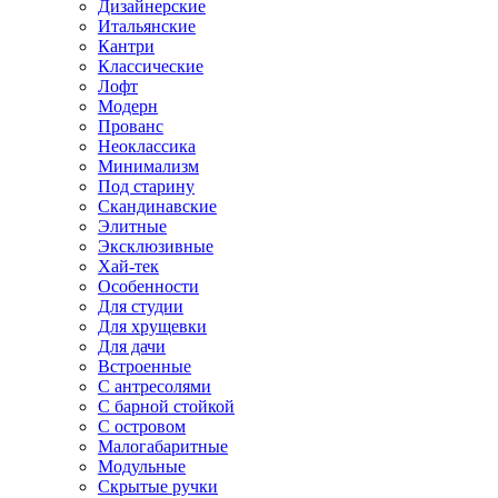
Дизайнерские
Итальянские
Кантри
Классические
Лофт
Модерн
Прованс
Неоклассика
Минимализм
Под старину
Скандинавские
Элитные
Эксклюзивные
Хай-тек
Особенности
Для студии
Для хрущевки
Для дачи
Встроенные
С антресолями
С барной стойкой
С островом
Малогабаритные
Модульные
Скрытые ручки