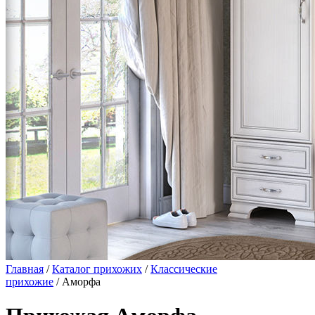
Главная
/
Каталог прихожих
/
Классические
прихожие
/ Аморфа