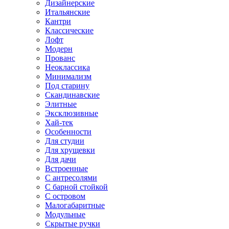
Дизайнерские
Итальянские
Кантри
Классические
Лофт
Модерн
Прованс
Неоклассика
Минимализм
Под старину
Скандинавские
Элитные
Эксклюзивные
Хай-тек
Особенности
Для студии
Для хрущевки
Для дачи
Встроенные
С антресолями
С барной стойкой
С островом
Малогабаритные
Модульные
Скрытые ручки