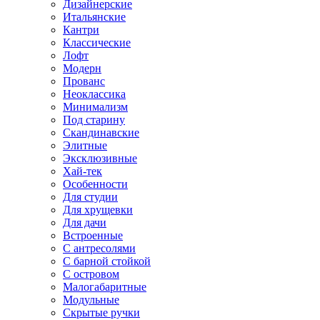
Дизайнерские
Итальянские
Кантри
Классические
Лофт
Модерн
Прованс
Неоклассика
Минимализм
Под старину
Скандинавские
Элитные
Эксклюзивные
Хай-тек
Особенности
Для студии
Для хрущевки
Для дачи
Встроенные
С антресолями
С барной стойкой
С островом
Малогабаритные
Модульные
Скрытые ручки