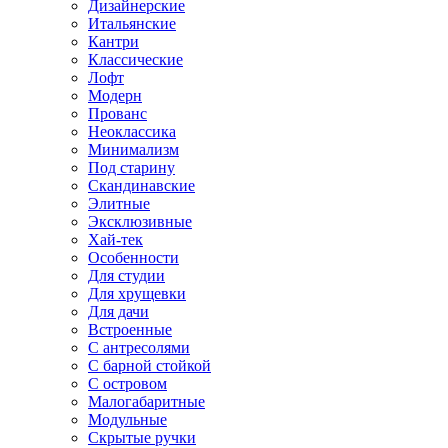
Дизайнерские
Итальянские
Кантри
Классические
Лофт
Модерн
Прованс
Неоклассика
Минимализм
Под старину
Скандинавские
Элитные
Эксклюзивные
Хай-тек
Особенности
Для студии
Для хрущевки
Для дачи
Встроенные
С антресолями
С барной стойкой
С островом
Малогабаритные
Модульные
Скрытые ручки