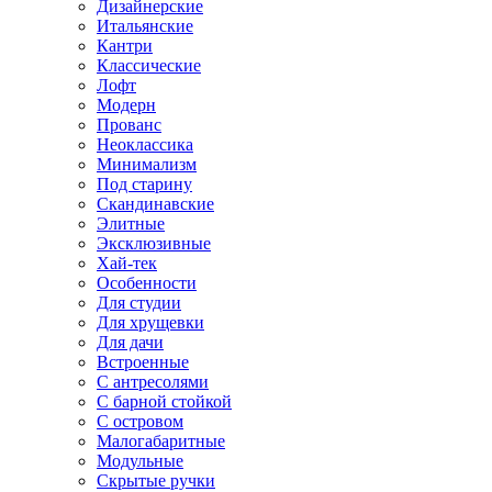
Дизайнерские
Итальянские
Кантри
Классические
Лофт
Модерн
Прованс
Неоклассика
Минимализм
Под старину
Скандинавские
Элитные
Эксклюзивные
Хай-тек
Особенности
Для студии
Для хрущевки
Для дачи
Встроенные
С антресолями
С барной стойкой
С островом
Малогабаритные
Модульные
Скрытые ручки